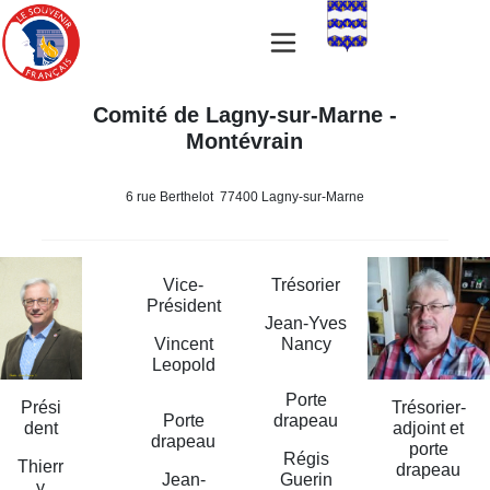
Comité de Lagny-sur-Marne -
Montévrain
6 rue Berthelot 77400 Lagny-sur-Marne
Vice-
Trésorier
Président
Jean-Yves
Vincent
Nancy
Leopold
Porte
Prési
Trésorier-
Porte
drapeau
dent
adjoint et
drapeau
porte
Régis
Thierr
drapeau
Jean-
Guerin
y